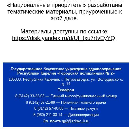
«Национальные приоритеты» разработаны
тематические материалы, приуроченные к
этой дате.
Материалы доступны по ссылке:
https://disk.yandex.ru/d/Uf_txu7rtvEyYQ
.
Государственное бюджетное учреждение здравоохранения
Республики Карелия «Городская поликлиника № 2»
185003, Республика Карелия, г. Петрозаводск, ул. Володарского,
д. 14
Телефон
8 (8142) 33-22-03 — Единый многофункциональный номер
8 (8142) 57-21-89 — Приемная главного врача
8 (8142) 57-40-88 — Платные услуги
8 (960) 211-33-14 — Диспансеризация
Эл. почта
gp2@zdrav10.ru