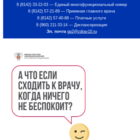
8 (8142) 33-22-03 — Единый многофункциональный номер
8 (8142) 57-21-89 — Приемная главного врача
8 (8142) 57-40-88 — Платные услуги
8 (960) 211-33-14 — Диспансеризация
Эл. почта
gp2@zdrav10.ru