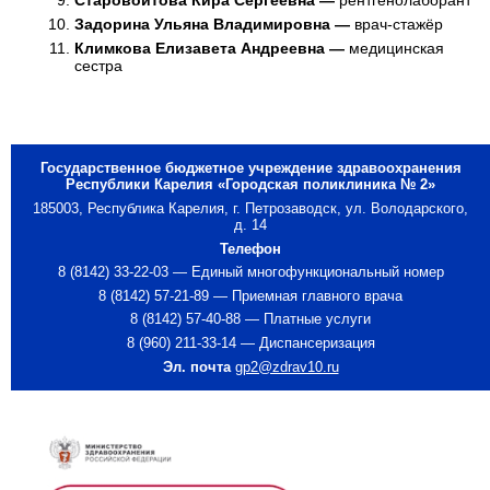
Старовойтова Кира Сергеевна —
рентгенолаборант
Задорина Ульяна Владимировна —
врач-стажёр
Климкова Елизавета Андреевна —
медицинская
сестра
Государственное бюджетное учреждение здравоохранения
Республики Карелия «Городская поликлиника № 2»
185003, Республика Карелия, г. Петрозаводск, ул. Володарского,
д. 14
Телефон
8 (8142) 33-22-03 — Единый многофункциональный номер
8 (8142) 57-21-89 — Приемная главного врача
8 (8142) 57-40-88 — Платные услуги
8 (960) 211-33-14 — Диспансеризация
Эл. почта
gp2@zdrav10.ru