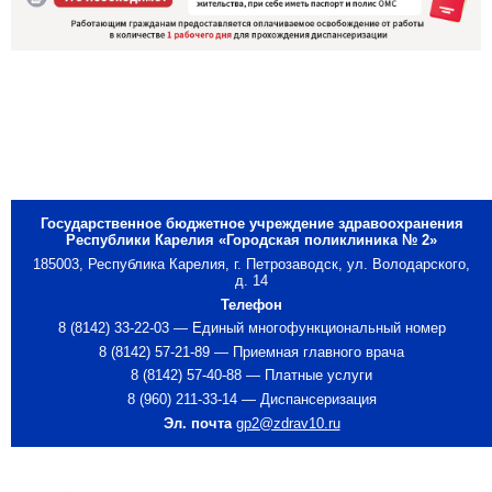
Государственное бюджетное учреждение здравоохранения
Республики Карелия «Городская поликлиника № 2»
185003, Республика Карелия, г. Петрозаводск, ул. Володарского,
д. 14
Телефон
8 (8142) 33-22-03 — Единый многофункциональный номер
8 (8142) 57-21-89 — Приемная главного врача
8 (8142) 57-40-88 — Платные услуги
8 (960) 211-33-14 — Диспансеризация
Эл. почта
gp2@zdrav10.ru