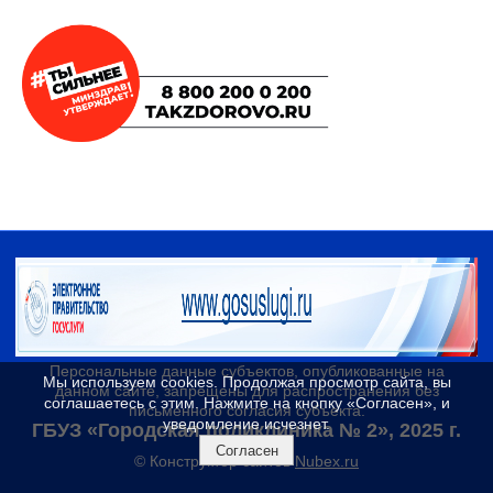
Персональные данные cубъектов, опубликованные на
Мы используем cookies. Продолжая просмотр сайта, вы
данном сайте, запрещены для распространения без
соглашаетесь с этим. Нажмите на кнопку «Согласен», и
письменного согласия субъекта.
уведомление исчезнет.
ГБУЗ «Городская поликлиника № 2», 2025 г.
Согласен
© Конструктор сайтов
Nubex.ru