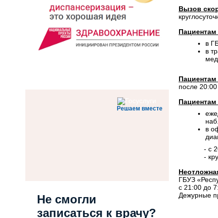
Вызов ско
круглосуточн
Пациентам 
в Г
в т
мед
Пациентам 
после 20:00
Пациентам 
Решаем вместе
еже
наб
в о
диа
- с 
- кр
Неотложна
ГБУЗ «Респу
с 21:00 до 
Дежурные пр
Не смогли
записаться к врачу?