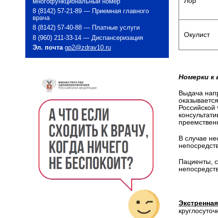
Лор
многофункциональный номер
8 (8142) 57-21-89 — Приемная главного
врача
8 (8142) 57-40-88 — Платные услуги
Окулист
8 (960) 211-33-14 — Диспансеризация
Эл. почта
gp2@zdrav10.ru
Номерки к
Выдача напр
оказывается
Российской
консультати
преемственн
В случае не
непосредств
Пациенты, с
непосредств
Экстренная
круглосуто