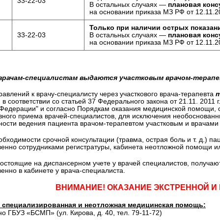
33-22-03
В остальных случаях —
плановая конс
на основании приказа МЗ РФ от 12.11.2
Только при наличии острых показан
33-22-03
В остальных случаях —
плановая конс
на основании приказа МЗ РФ от 12.11.2
 врачам-специалистам выдаются участковым врачом-терапе
авлений к врачу-специалисту через участкового врача-терапевта
т
 в соответствии со статьей 37 Федерального закона от 21.11. 2011
 Федерации" и согласно Порядкам оказания медицинской помощи, 
вного приема врачей-специалистов, для исключения необоснованн
ости ведения пациента врачом-терапевтом участковым и врачами 
обходимости срочной консультации (травма, острая боль и т. д.) п
енно сотрудниками регистратуры, кабинета неотложной помощи ил
остоящие на диспансерном учете у врачей специалистов, получаю
енно в кабинете у врача-специалиста.
ВНИМАНИЕ! ОКАЗАНИЕ ЭКСТРЕННОЙ И
 специализированная и неотложная медицинская помощь:
чно ГБУЗ «БСМП»
(ул. Кирова, д. 40, тел. 79-11-72)