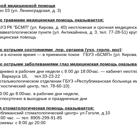
рой медицинской помощи
о 03 (ул. Ленинградская, д. 3)
с травмами медицинская помощь оказывается:
БУЗ РК "БСМП" (ул. Кирова, д. 40)
неотложная и срочная медицинск
равматологическом пункте (ул. Антикайнена, д. 3, тел. 77-28-51) к
ицинская помощь
с острыми состояниями лор. органов
(ухо, горло, нос)
:
 и в ночное время —
в приемном покое ГБУЗ «БСМП» (ул. Кирова, д
с острыми заболеваниями глаз медицинская помощь оказыва
дневно в рабочие дни недели с 8.00 до 18:00час. — кабинет не
. Варкауса 1Б, тел.33-23-22
фтальмологическом отделении ГБУЗ «Республиканская больница им. 
гностический центр, тел. 78-60-10).
20:00 до 8:00час. в рабочие дни недели,
углосуточно в выходные и праздничные дни
я стоматологическая помощь оказывается:
бликанский стоматологический центр» ул.Гоголя, д.10
7:00 час. — тел. 8905-299-91-85
иемы: с 8:00 до 20:00