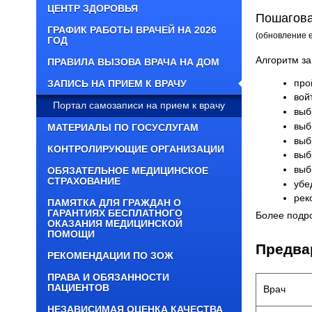
ЦЕНТР ЗДОРОВЬЯ
Пошагова
ГРАФИК РАБОТЫ ВРАЧЕЙ НА 2026
(обновление е
ГОД
Алгоритм за
ПРАВИЛА ВЫЗОВА ВРАЧА НА ДОМ
про
ЗАПИСЬ НА ПРИЕМ К ВРАЧУ
вой
Портал самозаписи на прием к врачу
выб
выб
МАТЕРИАЛЫ ПО ГОСУСЛУГАМ
выб
КОНТРОЛИРУЮЩИЕ ОРГАНИЗАЦИИ
выб
выб
ОБЯЗАТЕЛЬНОЕ МЕДИЦИНСКОЕ
СТРАХОВАНИЕ
убе
рек
ПАМЯТКА ДЛЯ ГРАЖДАН О
ГАРАНТИЯХ БЕСПЛАТНОГО
Более подр
ОКАЗАНИЯ МЕДИЦИНСКОЙ
ПОМОЩИ
Предва
РЕКОМЕНДАЦИИ ПО ЗОЖ
ПРАВА И ОБЯЗАННОСТИ
ПАЦИЕНТОВ
Врач
НЕЗАВИСИМАЯ ОЦЕНКА КАЧЕСТВА