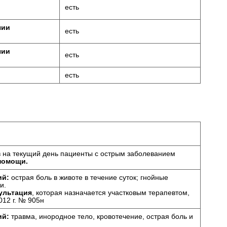
есть
чии
есть
чии
есть
есть
в на текущий день пациенты с острым заболеванием
помощи.
ий:
острая боль в животе в течение суток; гнойные
и.
ультация
, которая назначается участковым терапевтом,
012 г. № 905н
ий:
травма, инородное тело, кровотечение, острая боль и