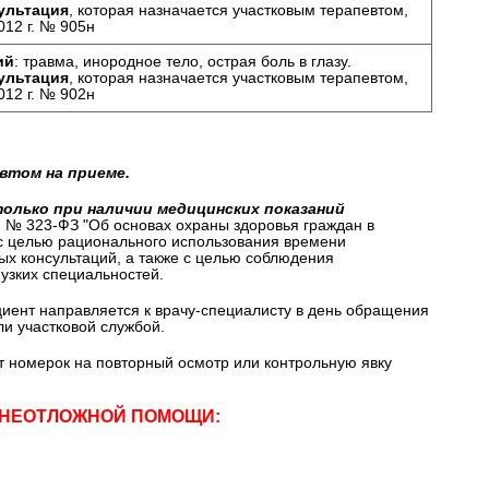
ультация
, которая назначается участковым терапевтом,
012 г. № 905н
ий
: травма, инородное тело, острая боль в глазу.
ультация
, которая назначается участковым терапевтом,
012 г. № 902н
втом на приеме.
олько при наличии медицинских показаний
 г. № 323-ФЗ "Об основах охраны здоровья граждан в
с целью рационального использования времени
ых консультаций, а также с целью соблюдения
узких специальностей.
ациент направляется к врачу-специалисту в день обращения
и участковой службой.
т номерок на повторный осмотр или контрольную явку
 НЕОТЛОЖНОЙ ПОМОЩИ: