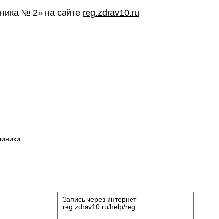
иника № 2» на сайте
reg.zdrav10.ru
линики
Запись через интернет
reg.zdrav10.ru/help/reg