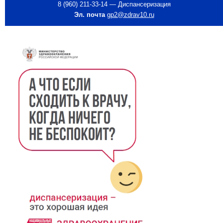
8 (960) 211-33-14 — Диспансеризация
Эл. почта
gp2@zdrav10.ru