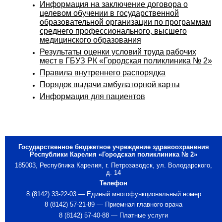
Информация на заключение договора о
целевом обучении в государственной
образовательной организации по программам
среднего профессионального, высшего
медицинского образования
Результаты оценки условий труда рабочих
мест в ГБУЗ РК «Городская поликлиника № 2»
Правила внутреннего распорядка
Порядок выдачи амбулаторной карты
Информация для пациентов
Государственное бюджетное учреждение здравоохранения
Республики Карелия «Городская поликлиника № 2»
185003, Республика Карелия, г. Петрозаводск, ул. Володарского,
д. 14
Телефон
8 (8142) 33-22-03 — Единый многофункциональный номер
8 (8142) 57-21-89 — Приемная главного врача
8 (8142) 57-40-88 — Платные услуги