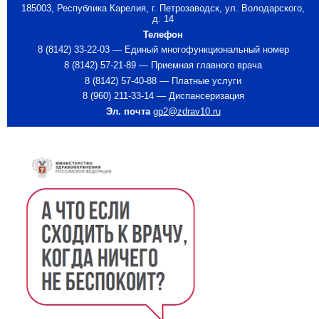
185003, Республика Карелия, г. Петрозаводск, ул. Володарского,
д. 14
Телефон
8 (8142) 33-22-03 — Единый многофункциональный номер
8 (8142) 57-21-89 — Приемная главного врача
8 (8142) 57-40-88 — Платные услуги
8 (960) 211-33-14 — Диспансеризация
Эл. почта
gp2@zdrav10.ru