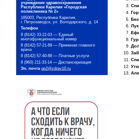
учреждение здравоохранения
Спи
Республики Карелия «Городская
поликлиника № 2»
Гор
185003, Республика Карелия,
Бес
г. Петрозаводск, ул. Володарского, д. 14
Лук
Телефон
Еф
8 (8142) 33-22-03 — Единый
Гур
многофункциональный номер
8 (8142) 57-21-89 — Приемная главного
Дол
врача
Заб
8 (8142) 57-40-88 — Платные услуги
Спа
8 (960) 211-33-14 — Диспансеризация
Утк
Эл. почта
gp2@zdrav10.ru
Але