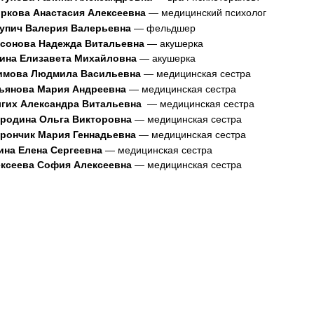
ркова Анастасия Алексеевна
медицинский психолог
—
упич Валерия Валерьевна
фельдшер
—
сонова Надежда Витальевна
акушерка
—
ина Елизавета Михайловна
акушерка
—
имова Людмила Васильевна
медицинская сестра
—
ьянова Мария Андреевна
медицинская сестра
—
гих Александра Витальевна
медицинская сестра
—
родина Ольга Викторовна
медицинская сестра
—
рончик Мария Геннадьевна
медицинская сестра
—
ина Елена Сергеевна
медицинская сестра
—
ксеева София Алексеевна
медицинская сестра
—