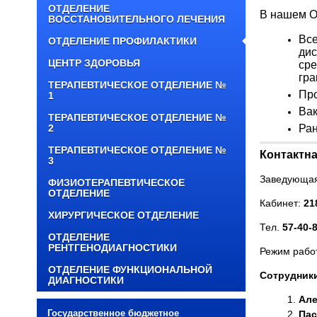
ОТДЕЛЕНИЕ
В нашем О
ВОССТАНОВИТЕЛЬНОГО ЛЕЧЕНИЯ
Все
ОТДЕЛЕНИЕ ПРОФИЛАКТИКИ
дис
ЦЕНТР ЗДОРОВЬЯ
сре
гра
ТЕРАПЕВТИЧЕСКОЕ ОТДЕЛЕНИЕ №
Пр
1
Вак
ТЕРАПЕВТИЧЕСКОЕ ОТДЕЛЕНИЕ №
Ран
2
ТЕРАПЕВТИЧЕСКОЕ ОТДЕЛЕНИЕ №
Контактн
3
Заведующая
ФИЗИОТЕРАПЕВТИЧЕСКОЕ
ОТДЕЛЕНИЕ
Кабинет:
21
ХИРУРГИЧЕСКОЕ ОТДЕЛЕНИЕ
Тел.
57-40-
ОТДЕЛЕНИЕ
РЕНТГЕНОДИАГНОСТИКИ
Режим рабо
ОТДЕЛЕНИЕ ФУНКЦИОНАЛЬНОЙ
Сотрудник
ДИАГНОСТИКИ
Але
Государственное бюджетное
Пас