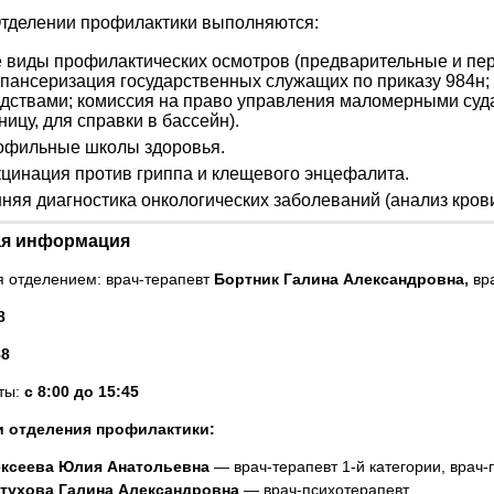
тделении профилактики выполняются:
 виды профилактических осмотров (предварительные и пер
пансеризация государственных служащих по приказу 984н;
дствами; комиссия на право управления маломерными суд
ницу, для справки в бассейн).
офильные школы здоровья.
цинация против гриппа и клещевого энцефалита.
няя диагностика онкологических заболеваний (анализ кро
ая информация
 отделением: врач-терапевт
Бортник Галина Александровна,
вра
8
88
ты:
с
8:00 до 15:45
и отделения профилактики:
ксеева Юлия Анатольевна
врач-терапевт 1-й категории, врач
—
тухова Галина Александровна
врач-психотерапевт
—