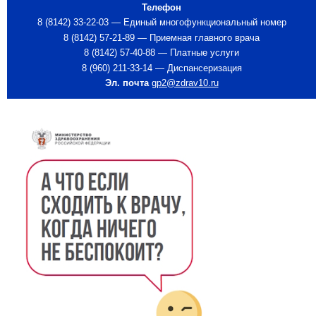
Телефон
8 (8142) 33-22-03 — Единый многофункциональный номер
8 (8142) 57-21-89 — Приемная главного врача
8 (8142) 57-40-88 — Платные услуги
8 (960) 211-33-14 — Диспансеризация
Эл. почта
gp2@zdrav10.ru