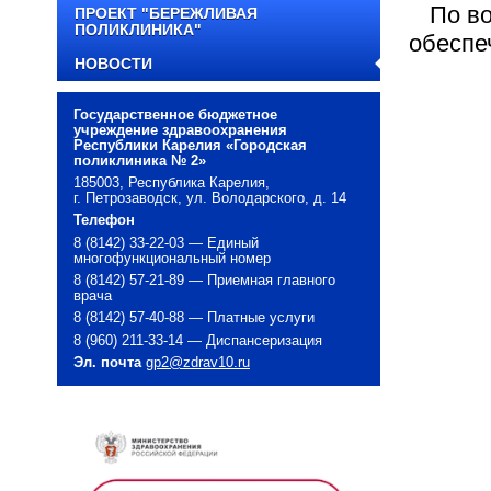
По во
ПРОЕКТ "БЕРЕЖЛИВАЯ
ПОЛИКЛИНИКА"
обеспе
НОВОСТИ
Государственное бюджетное
учреждение здравоохранения
Республики Карелия «Городская
поликлиника № 2»
185003, Республика Карелия,
г. Петрозаводск, ул. Володарского, д. 14
Телефон
8 (8142) 33-22-03 — Единый
многофункциональный номер
8 (8142) 57-21-89 — Приемная главного
врача
8 (8142) 57-40-88 — Платные услуги
8 (960) 211-33-14 — Диспансеризация
Эл. почта
gp2@zdrav10.ru