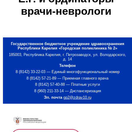
врачи-неврологи
Государственное бюджетное учреждение здравоохранения
Республики Карелия «Городская поликлиника № 2»
185003, Республика Карелия, г. Петрозаводск, ул. Володарского,
д. 14
Телефон
8 (8142) 33-22-03 — Единый многофункциональный номер
8 (8142) 57-21-89 — Приемная главного врача
8 (8142) 57-40-88 — Платные услуги
8 (960) 211-33-14 — Диспансеризация
Эл. почта
gp2@zdrav10.ru