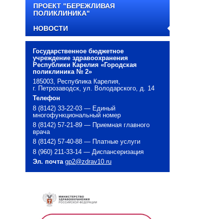
ПРОЕКТ "БЕРЕЖЛИВАЯ
ПОЛИКЛИНИКА"
НОВОСТИ
Государственное бюджетное
учреждение здравоохранения
Республики Карелия «Городская
поликлиника № 2»
185003, Республика Карелия,
г. Петрозаводск, ул. Володарского, д. 14
Телефон
8 (8142) 33-22-03 — Единый
многофункциональный номер
8 (8142) 57-21-89 — Приемная главного
врача
8 (8142) 57-40-88 — Платные услуги
8 (960) 211-33-14 — Диспансеризация
Эл. почта
gp2@zdrav10.ru