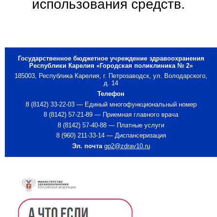
использования средств.
Государственное бюджетное учреждение здравоохранения
Республики Карелия «Городская поликлиника № 2»
185003, Республика Карелия, г. Петрозаводск, ул. Володарского,
д. 14
Телефон
8 (8142) 33-22-03 — Единый многофункциональный номер
8 (8142) 57-21-89 — Приемная главного врача
8 (8142) 57-40-88 — Платные услуги
8 (960) 211-33-14 — Диспансеризация
Эл. почта
gp2@zdrav10.ru