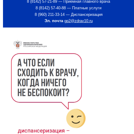
8 (8142) 57-21-89 — Приемная главного врача
8 (8142) 57-40-88 — Платные услуги
8 (960) 211-33-14 — Диспансеризация
Эл. почта
gp2@zdrav10.ru