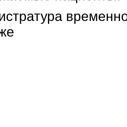
истратура временно
же