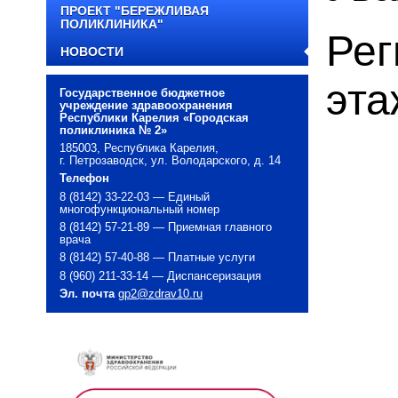
ПРОЕКТ "БЕРЕЖЛИВАЯ
ПОЛИКЛИНИКА"
Рег
НОВОСТИ
эта
Государственное бюджетное
учреждение здравоохранения
Республики Карелия «Городская
поликлиника № 2»
185003, Республика Карелия,
г. Петрозаводск, ул. Володарского, д. 14
Телефон
8 (8142) 33-22-03 — Единый
многофункциональный номер
8 (8142) 57-21-89 — Приемная главного
врача
8 (8142) 57-40-88 — Платные услуги
8 (960) 211-33-14 — Диспансеризация
Эл. почта
gp2@zdrav10.ru