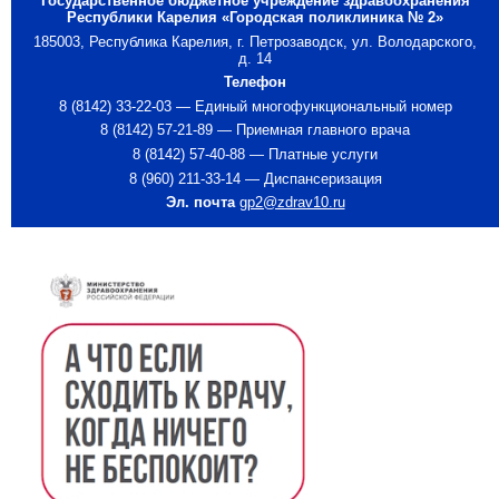
Государственное бюджетное учреждение здравоохранения
Республики Карелия «Городская поликлиника № 2»
185003, Республика Карелия, г. Петрозаводск, ул. Володарского,
д. 14
Телефон
8 (8142) 33-22-03 — Единый многофункциональный номер
8 (8142) 57-21-89 — Приемная главного врача
8 (8142) 57-40-88 — Платные услуги
8 (960) 211-33-14 — Диспансеризация
Эл. почта
gp2@zdrav10.ru