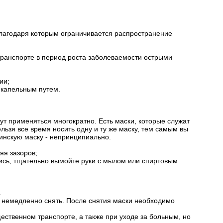
благодаря которым ограничивается распространение
транспорте в период роста заболеваемости острыми
ии;
-капельным путем.
ут применяться многократно. Есть маски, которые служат
нельзя все время носить одну и ту же маску, тем самым вы
инскую маску - непринципиально.
яя зазоров;
улись, тщательно вымойте руки с мылом или спиртовым
.
т немедленно снять. После снятия маски необходимо
ественном транспорте, а также при уходе за больным, но