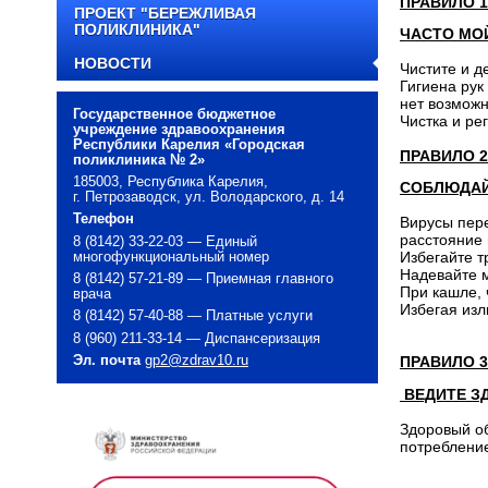
ПРАВИЛО 1
ПРОЕКТ "БЕРЕЖЛИВАЯ
ПОЛИКЛИНИКА"
ЧАСТО МО
НОВОСТИ
Чистите и д
Гигиена рук
нет возмож
Государственное бюджетное
Чистка и ре
учреждение здравоохранения
Республики Карелия «Городская
ПРАВИЛО 2
поликлиника № 2»
185003, Республика Карелия,
СОБЛЮДАЙ
г. Петрозаводск, ул. Володарского, д. 14
Телефон
Вирусы пере
расстояние 
8 (8142) 33-22-03 — Единый
Избегайте т
многофункциональный номер
Надевайте м
8 (8142) 57-21-89 — Приемная главного
При кашле, 
врача
Избегая из
8 (8142) 57-40-88 — Платные услуги
8 (960) 211-33-14 — Диспансеризация
Эл. почта
gp2@zdrav10.ru
ПРАВИЛО 3
ВЕДИТЕ З
Здоровый о
потреблени