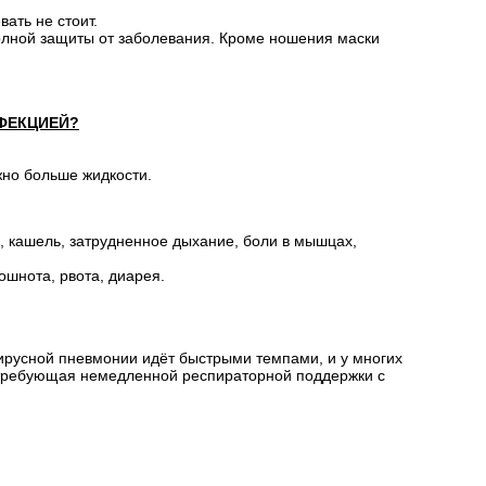
ать не стоит.
полной защиты от заболевания. Кроме ношения маски
НФЕКЦИЕЙ?
жно больше жидкости.
а, кашель, затрудненное дыхание, боли в мышцах,
ошнота, рвота, диарея.
ирусной пневмонии идёт быстрыми темпами, и у многих
, требующая немедленной респираторной поддержки с