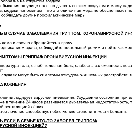
ообразна на открытом воздухе.
ебывания на улице полезно дышать свежим воздухом и маску надев
м, медики напоминают, что эта одиночная мера не обеспечивает 
 соблюдать другие профилактические меры.
.
ТЬ В СЛУЧАЕ ЗАБОЛЕВАНИЯ ГРИППОМ, КОРОНАВИРУСНОЙ И
 дома и срочно обращайтесь к врачу.
едписаниям врача, соблюдайте постельный режим и пейте как мо
ИМПТОМЫ ГРИППА/КОРОНАВИРУСНОЙ ИНФЕКЦИИ
пература тела, озноб, головная боль, слабость, заложенность нос
т.
 случаях могут быть симптомы желудочно-кишечных расстройств: т
СЛОЖНЕНИЯ
жнений лидирует вирусная пневмония. Ухудшение состояния при в
же в течение 24 часов развивается дыхательная недостаточность
й вентиляцией лёгких.
тое лечение способствует облегчению степени тяжести болезни.
Ь ЕСЛИ В СЕМЬЕ КТО-ТО ЗАБОЛЕЛ ГРИППОМ/
РУСНОЙ ИНФЕКЦИЕЙ?