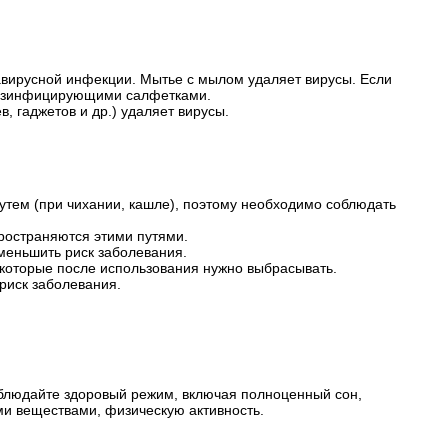
.
навирусной инфекции. Мытье с мылом удаляет вирусы. Если
дезинфицирующими салфетками.
, гаджетов и др.) удаляет вирусы.
утем (при чихании, кашле), поэтому необходимо соблюдать
пространяются этими путями.
меньшить риск заболевания.
 которые после использования нужно выбрасывать.
риск заболевания.
блюдайте здоровый режим, включая полноценный сон,
и веществами, физическую активность.