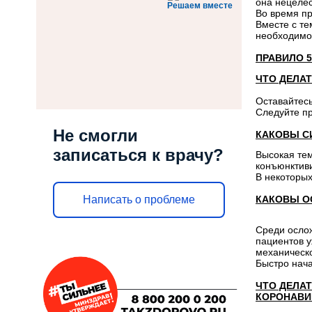
она нецелес
Решаем вместе
Во время пр
Вместе с те
необходимо
ПРАВИЛО 5
ЧТО ДЕЛА
Оставайтесь
Следуйте пр
Не смогли
КАКОВЫ С
записаться к врачу?
Высокая тем
конъюнктиви
В некоторых
КАКОВЫ О
Написать о проблеме
Среди осло
пациентов у
механическо
Быстро нача
ЧТО ДЕЛАТ
КОРОНАВИ