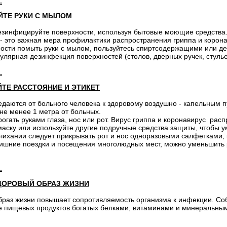
.
ЙТЕ РУКИ С МЫЛОМ
езинфицируйте поверхности, используя бытовые моющие средства
 - это важная мера профилактики распространения гриппа и коро
ности помыть руки с мылом, пользуйтесь спиртсодержащими или 
гулярная дезинфекция поверхностей (столов, дверных ручек, стульев
.
ТЕ РАССТОЯНИЕ И ЭТИКЕТ
даются от больного человека к здоровому воздушно - капельным п
не менее 1 метра от больных.
рогать руками глаза, нос или рот. Вирус гриппа и коронавирус рас
аску или используйте другие подручные средства защиты, чтобы у
чихании следует прикрывать рот и нос одноразовыми салфетками,
лишние поездки и посещения многолюдных мест, можно уменьшить 
.
ДОРОВЫЙ ОБРАЗ ЖИЗНИ
браз жизни повышает сопротивляемость организма к инфекции. Со
е пищевых продуктов богатых белками, витаминами и минеральным