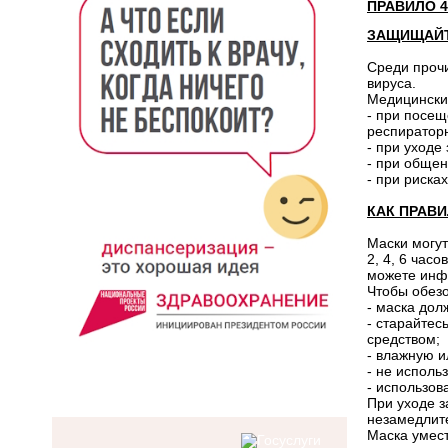
ПРАВИЛО 4
ЗАЩИЩАЙТ
Среди прочи
вируса.
Медицински
- при посещ
респиратор
- при уход
- при общен
- при риск
КАК ПРАВ
Маски могут
2, 4, 6 час
можете инфи
Чтобы обезо
- маска дол
- старайтес
средством;
- влажную и
- не исполь
- использов
При уходе з
незамедлит
Маска умест