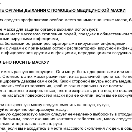
.
Е ОРГАНЫ ДЫХАНИЯ С ПОМОЩЬЮ МЕДИЦИНСКОЙ МАСКИ
х средств профилактики особое место занимает ношение масок, 
е маски для защиты органов дыхания используют:
ении мест массового скопления людей, поездках в общественном 
ными вирусными инфекциями;
е за больными острыми респираторными вирусными инфекциями;
ии с лицами с признаками острой респираторной вирусной инфекц
ах инфицирования другими инфекциями, передающимися воздушно
ИЛЬНО НОСИТЬ МАСКУ?
 иметь разную конструкцию. Они могут быть одноразовыми или мог
ов. Стоимость этих масок различная, из-за различной пропитки. Но 
цировать дважды сами себя. Какой стороной внутрь носить медиц
пасить себя от заражения, крайне важно правильно ее носить:
жна тщательно закрепляться, плотно закрывать рот и нос, не оставл
ь не касаться поверхностей маски при ее снятии, если вы ее косн
ли отсыревшую маску следует сменить на новую, сухую;
зуйте вторично одноразовую маску;
анную одноразовую маску следует немедленно выбросить в отходы
а больным, после окончания контакта с заболевшим, маску следуе
ельно и тщательно вымыть руки.
на, если вы находитесь в месте массового скопления людей, в общ