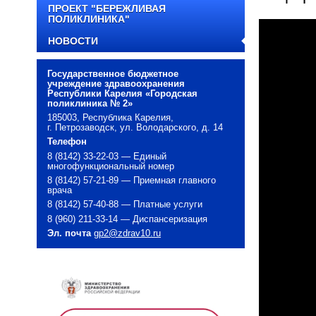
ПРОЕКТ "БЕРЕЖЛИВАЯ
ПОЛИКЛИНИКА"
НОВОСТИ
Государственное бюджетное
учреждение здравоохранения
Республики Карелия «Городская
поликлиника № 2»
185003, Республика Карелия,
г. Петрозаводск, ул. Володарского, д. 14
Телефон
8 (8142) 33-22-03 — Единый
многофункциональный номер
8 (8142) 57-21-89 — Приемная главного
врача
8 (8142) 57-40-88 — Платные услуги
8 (960) 211-33-14 — Диспансеризация
Эл. почта
gp2@zdrav10.ru