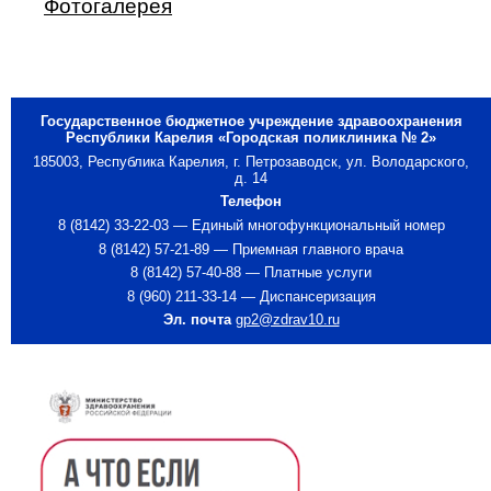
Фотогалерея
Государственное бюджетное учреждение здравоохранения
Республики Карелия «Городская поликлиника № 2»
185003, Республика Карелия, г. Петрозаводск, ул. Володарского,
д. 14
Телефон
8 (8142) 33-22-03 — Единый многофункциональный номер
8 (8142) 57-21-89 — Приемная главного врача
8 (8142) 57-40-88 — Платные услуги
8 (960) 211-33-14 — Диспансеризация
Эл. почта
gp2@zdrav10.ru